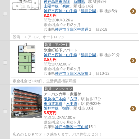
神戸高速東西線
「
新開地
」駅 徒歩3分
山陽本線
「
兵庫
」駅 徒歩14分
神戸市西神・山手線
「
湊川公園
」駅 徒歩5分
8.2万円
間取:
2DK/43.26㎡
敷金/礼金:
0ヶ月/2ヶ月
兵庫県
神戸市兵庫区
中道通
２丁目2-18
設備・エアコン、オートロック
賃貸｜アパート
氷室町松下アパート
神戸市西神・山手線
「
湊川公園
」駅 徒歩21分
3.5万円
間取:
2K/32.00㎡
敷金/礼金:
0ヶ月/0ヶ月
兵庫県
神戸市兵庫区
氷室町
１丁目10-12
敷金礼金ゼロ物件、生活保護相談可能
賃貸｜マンション
アーバン六甲・家電付
阪急神戸本線
「
六甲
」駅 徒歩17分
東海道本線
「
六甲道
」駅 徒歩22分
阪神本線
「
御影
」駅 徒歩33分
5.5万円
間取:
1LDK/37.00㎡
敷金/礼金:
0ヶ月/2ヶ月
兵庫県
神戸市灘区
一王山町
15-1
広めの１ＤＫでオトク感あります。バス停徒歩２分！