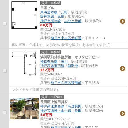
賃貸｜事務所
日国ビル
東海道本線
「
元町
」駅 徒歩3分
阪神本線
「
元町
」駅 徒歩1分
神戸市海岸線
「
みなと元町
」駅 徒歩7分
8.8万円
間取:
1R/27.30㎡
敷金/礼金:
1ヶ月/2ヶ月
兵庫県
神戸市中央区
元町通
３丁目１２－３
駅の至近に立地する、徒歩3分の快適な環境にある物件です(^_^)
賃貸｜事務所
湊川駅前貸事務所第二オリンピアビル
神鉄有馬線
「
湊川
」駅 徒歩1分
神戸高速東西線
「
新開地
」駅 徒歩8分
13.2万円
間取:
-/94.00㎡
敷金/礼金:
10万円/2ヶ月
兵庫県
神戸市兵庫区
荒田町
１丁目15-8
マクドナルド湊川店の三階です
賃貸｜一戸建て
長田区上池田貸家
神戸高速東西線
「
高速長田
」駅 徒歩15分
神戸市西神・山手線
「
長田
」駅 徒歩15分
4.8万円
間取:
3LDK/66.75㎡
敷金/礼金:
0ヶ月/5万円
兵庫県
神戸市長田区
上池田
１丁目1-21