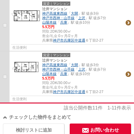
賃貸｜マンション
辻井マンション
神戸高速東西線
「
大開
」駅 徒歩3分
神戸市西神・山手線
「
上沢
」駅 徒歩7分
山陽本線
「
兵庫
」駅 徒歩10分
5.5万円
間取:
2DK/30.00㎡
敷金/礼金:
0ヶ月/2ヶ月
兵庫県
神戸市兵庫区
中道通
６丁目2-27
生活便利
賃貸｜マンション
辻井マンション
神戸高速東西線
「
大開
」駅 徒歩3分
神戸市西神・山手線
「
上沢
」駅 徒歩7分
山陽本線
「
兵庫
」駅 徒歩10分
5.5万円
間取:
2DK/30.00㎡
敷金/礼金:
0ヶ月/2ヶ月
兵庫県
神戸市兵庫区
中道通
６丁目2-27
生活便利
該当公開件数
11
件
1-11
件表示
チェックした物件をまとめて
検討リストに追加
お問い合わせ