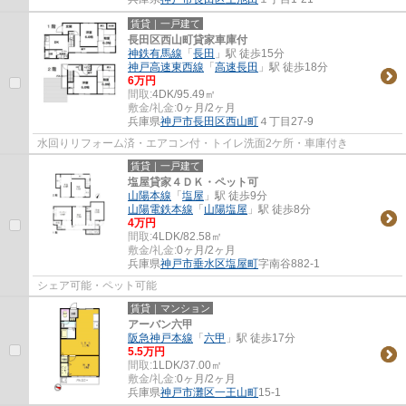
賃貸｜一戸建て
長田区西山町貸家車庫付
神鉄有馬線
「
長田
」駅 徒歩15分
神戸高速東西線
「
高速長田
」駅 徒歩18分
6万円
間取:
4DK/95.49㎡
敷金/礼金:
0ヶ月/2ヶ月
兵庫県
神戸市長田区
西山町
４丁目27-9
水回りリフォーム済・エアコン付・トイレ洗面2ケ所・車庫付き
賃貸｜一戸建て
塩屋貸家４ＤＫ・ペット可
山陽本線
「
塩屋
」駅 徒歩9分
山陽電鉄本線
「
山陽塩屋
」駅 徒歩8分
4万円
間取:
4LDK/82.58㎡
敷金/礼金:
0ヶ月/2ヶ月
兵庫県
神戸市垂水区
塩屋町
字南谷882-1
シェア可能・ペット可能
賃貸｜マンション
アーバン六甲
阪急神戸本線
「
六甲
」駅 徒歩17分
5.5万円
間取:
1LDK/37.00㎡
敷金/礼金:
0ヶ月/2ヶ月
兵庫県
神戸市灘区
一王山町
15-1