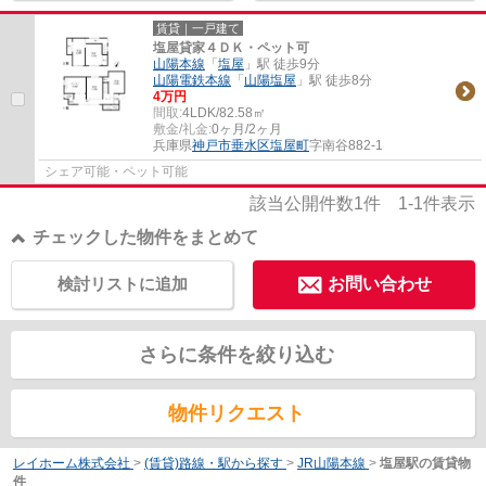
賃貸｜一戸建て
塩屋貸家４ＤＫ・ペット可
山陽本線
「
塩屋
」駅 徒歩9分
山陽電鉄本線
「
山陽塩屋
」駅 徒歩8分
4万円
間取:
4LDK/82.58㎡
敷金/礼金:
0ヶ月/2ヶ月
兵庫県
神戸市垂水区
塩屋町
字南谷882-1
シェア可能・ペット可能
該当公開件数
1
件
1-1
件表示
チェックした物件をまとめて
検討リストに追加
お問い合わせ
さらに条件を絞り込む
物件リクエスト
レイホーム株式会社
>
(賃貸)路線・駅から探す
>
JR山陽本線
>
塩屋駅の賃貸物
件