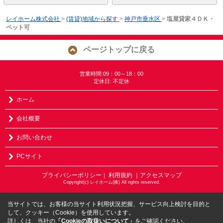
レイホーム株式会社
>
(賃貸)地域から探す
>
神戸市垂水区
>
塩屋貸家４ＤＫ・
ペット可
ページトップに戻る
営業時間:09：00～18：00
定休日: 不定休
ホーム
会社概要
お問い合わせ
PCサイト
プライバシーポリシー
利用規約
｜アクセスマップ
｜
Copyright(c) レイホーム(株) All rights reserved.
当サイトでは、お客様の当サイト利用状況把握、サービス向上検討を目的と
して、クッキー（Cookie）を使用しています。
詳しくは、当社の
「Cookieの取扱いについて」
をご確認ください。