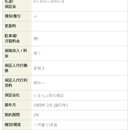
礼金/
0ヶ月/2ヶ月/0ヶ月
保証金
償却/敷引
-/-
更新料
-
駐車場/
無/-
月額料金
保険加入 / 料
有 / -
金
保証人代行義
必加入
務
保証人代行利
80％～
用料
保証会社
いえらぶ安心保証
築年月
1969年 2月 (築57年)
契約期間
2年
種別/構造
一戸建て/木造