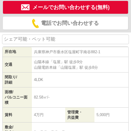
メールでお問い合わせする(無料)
電話でお問い合わせする
シェア可能・ペット可能
所在地
兵庫県
神戸市垂水区
塩屋町
字南谷882-1
山陽本線
「
塩屋
」駅 徒歩9分
交通
山陽電鉄本線
「
山陽塩屋
」駅 徒歩8分
間取り/
4LDK
詳細
面積/
バルコニー面
82.58㎡/-
積
管理費・
賃料
4万円
5,000円
共益費
敷金/