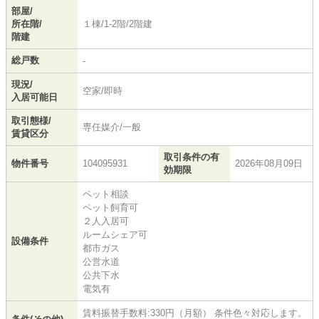
部屋/
所在階/
１棟/1-2階/2階建
階建
総戸数
-
現況/
空家/即時
入居可能日
取引態様/
専任媒介/一般
賃貸区分
取引条件の有
物件番号
104095931
2026年08月09日
効期限
ペット相談
ペット飼育可
２人入居可
ルームシェア可
設備条件
都市ガス
公営水道
公共下水
電気有
賃料振替手数料:330円（月額） 条件色々対応します。