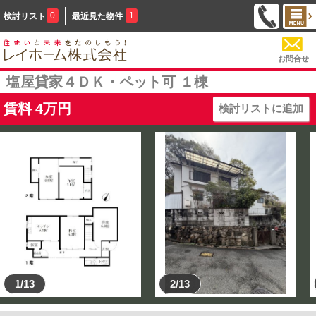
0
1
検討リスト
最近見た物件
お問合せ
塩屋貸家４ＤＫ・ペット可 １棟
賃料
4
万円
検討リストに追加
1/13
2/13