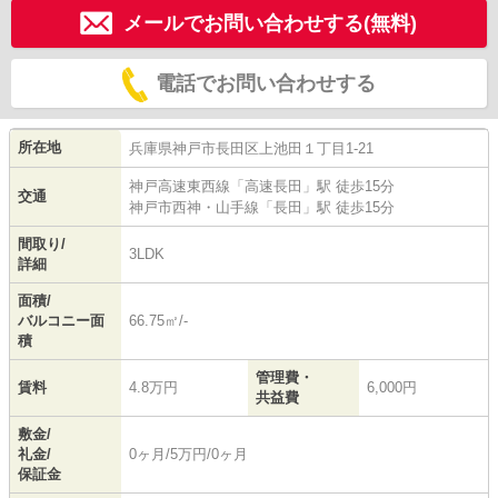
メールでお問い合わせする(無料)
電話でお問い合わせする
所在地
兵庫県
神戸市長田区
上池田
１丁目1-21
神戸高速東西線
「
高速長田
」駅 徒歩15分
交通
神戸市西神・山手線
「
長田
」駅 徒歩15分
間取り/
3LDK
詳細
面積/
バルコニー面
66.75㎡/-
積
管理費・
賃料
4.8万円
6,000円
共益費
敷金/
礼金/
0ヶ月/5万円/0ヶ月
保証金