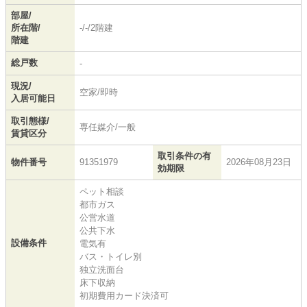
部屋/
所在階/
-/-/2階建
階建
総戸数
-
現況/
空家/即時
入居可能日
取引態様/
専任媒介/一般
賃貸区分
取引条件の有
物件番号
91351979
2026年08月23日
効期限
ペット相談
都市ガス
公営水道
公共下水
設備条件
電気有
バス・トイレ別
独立洗面台
床下収納
初期費用カード決済可