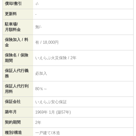
償却/敷引
-/-
更新料
-
駐車場/
無/-
月額料金
保険加入 / 料
有 / 18,000円
金
保険名 / 保険
いえらぶ火災保険 / 2年
期間
保証人代行義
必加入
務
保証人代行利
80％～
用料
保証会社
いえらぶ安心保証
築年月
1969年 1月 (築57年)
契約期間
2年
種別/構造
一戸建て/木造