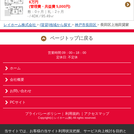
6
万
円
(管理費・共益費 5,000円)
敷：0ヶ月｜礼：2ヶ月
- / 4DK / 95.49㎡
レイホーム株式会社
>
(賃貸)地域から探す
>
神戸市長田区
>
長田区上池田貸家
ページトップに戻る
営業時間:09：00～18：00
定休日: 不定休
ホーム
会社概要
お問い合わせ
PCサイト
プライバシーポリシー
利用規約
｜アクセスマップ
｜
Copyright(c) レイホーム(株) All rights reserved.
当サイトでは、お客様の当サイト利用状況把握、サービス向上検討を目的と