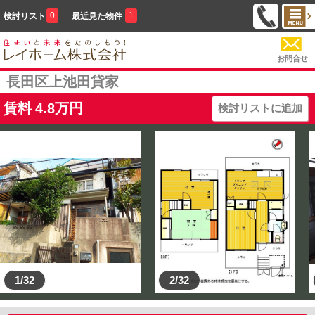
0
1
検討リスト
最近見た物件
お問合せ
長田区上池田貸家
賃料
4.8
万円
検討リストに追加
1/32
2/32