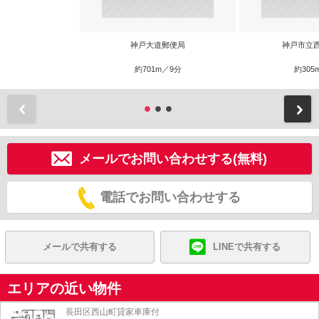
神戸大道郵便局
神戸市立
約701m／9分
約305
前
メールでお問い合わせする(無料)
電話でお問い合わせする
メールで共有する
LINEで共有する
エリアの近い物件
長田区西山町貸家車庫付