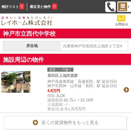
0
0
検討リスト
最近見た物件
お問合せ
神戸市立西代中学校
所在地
兵庫県神戸市長田区上池田２丁目4
施設周辺の物件
賃貸｜一戸建て
長田区上池田貸家
神戸高速東西線「高速長田」駅 徒歩15分
神戸市西神・山手線「長田」駅 徒歩15分
4.8万円
間取:
3LDK
建物面積:
66.75㎡ / 20.19坪
土地面積:
- / -
敷金/礼金:
0ヶ月/5万円
近くの賃貸物件をもっと見る