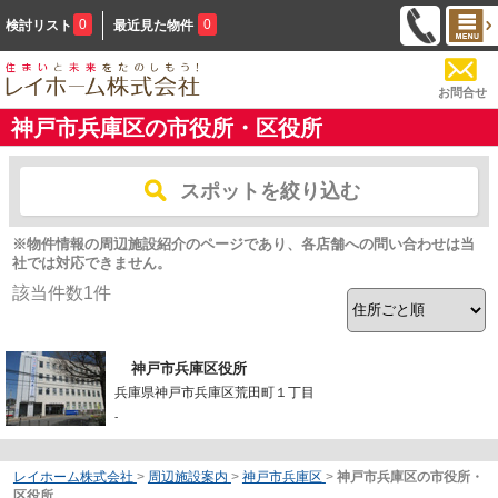
0
0
検討リスト
最近見た物件
お問合せ
神戸市兵庫区の市役所・区役所
スポットを絞り込む
※物件情報の周辺施設紹介のページであり、各店舗への問い合わせは当
社では対応できません。
該当件数
1
件
神戸市兵庫区役所
兵庫県神戸市兵庫区荒田町１丁目
-
レイホーム株式会社
>
周辺施設案内
>
神戸市兵庫区
>
神戸市兵庫区の市役所・
区役所