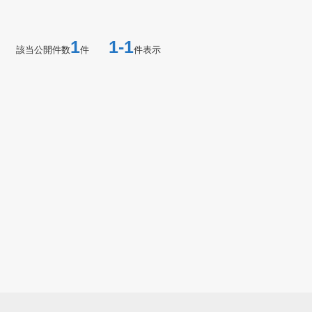
1
1-1
該当公開件数
件
件表示