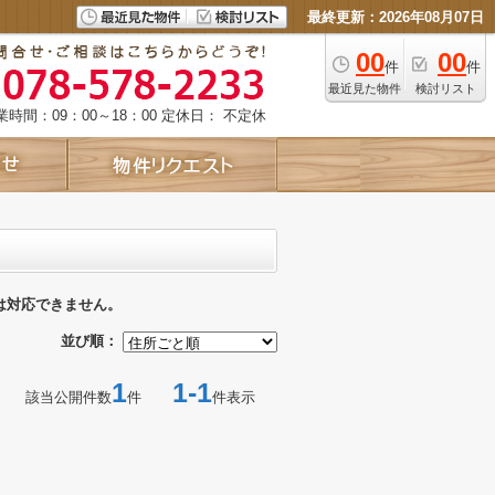
最終更新：2026年08月07日
00
00
件
件
最近見た物件
検討リスト
業時間：09：00～18：00
定休日： 不定休
は対応できません。
並び順：
1
1-1
該当公開件数
件
件表示