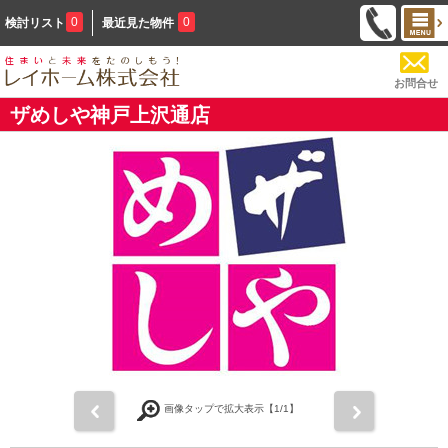
0
0
検討リスト
最近見た物件
お問合せ
ザめしや神戸上沢通店
前
次
画像タップで拡大表示【
1
/1】