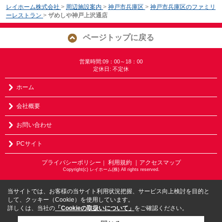
レイホーム株式会社
>
周辺施設案内
>
神戸市兵庫区
>
神戸市兵庫区のファミリ
ーレストラン
>
ザめしや神戸上沢通店
ページトップに戻る
営業時間:09：00～18：00
定休日: 不定休
ホーム
会社概要
お問い合わせ
PCサイト
プライバシーポリシー
利用規約
｜アクセスマップ
｜
Copyright(c) レイホーム(株) All rights reserved.
当サイトでは、お客様の当サイト利用状況把握、サービス向上検討を目的と
して、クッキー（Cookie）を使用しています。
詳しくは、当社の
「Cookieの取扱いについて」
をご確認ください。