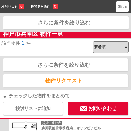
0
0
0
0
検討リスト
最近見た物件
検討リスト
最近見た物件
閉じる
さらに条件を絞り込む
お問合せ
神戸市兵庫区 物件一覧
1
該当物件
件
さらに条件を絞り込む
物件リクエスト
チェックした物件をまとめて
検討リストに追加
お問い合わせ
賃貸｜事務所
湊川駅前貸事務所第二オリンピアビル