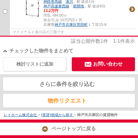
神鉄有馬線
「
湊川
」駅 徒歩1分
神戸高速東西線
「
新開地
」駅 徒歩8分
13.2万円
間取:
-/94.00㎡
敷金/礼金:
10万円/2ヶ月
兵庫県
神戸市兵庫区
荒田町
１丁目15-8
マクドナルド湊川店の三階です
該当公開件数
1
件
1-1
件表示
チェックした物件をまとめて
検討リストに追加
お問い合わせ
さらに条件を絞り込む
物件リクエスト
レイホーム株式会社
>
(賃貸)地域から探す
>
神戸市兵庫区の賃貸物件
ページトップに戻る