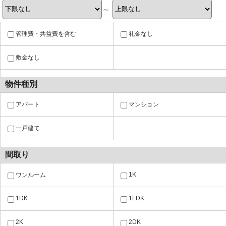
～
管理費・共益費を含む
礼金なし
敷金なし
物件種別
アパート
マンション
一戸建て
間取り
1K
ワンルーム
1DK
1LDK
2K
2DK