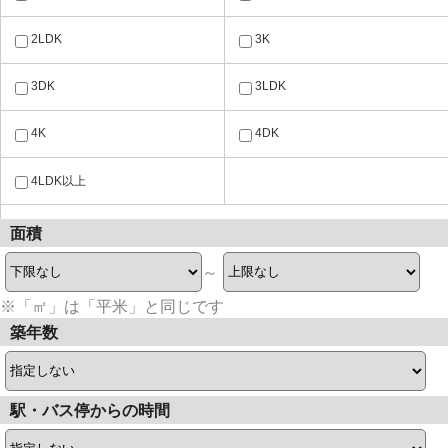
2LDK
3K
3DK
3LDK
4K
4DK
4LDK以上
面積
～
※「㎡」は「平米」と同じです
築年数
駅・バス停からの時間